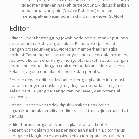
tidak mengirimkan naskah tersebut untuk dipublikasikan
pada jurnal yang lain (Double Publikasi) sebelum
mendapatkan kesimpulan akhir dari reviewer SEAJoM.
Editor
Editor SEAJoM bertanggung jawab pada pembuatan keputusan
penerbitan naskah yang diajukan. Editor bekerja sesuai
dengan prosedur kerja SEAJoM dan memperhatikan etika
ublikasi. Editor memastikan adanya blind review dalam proses
reviewer. Editor seharusnya mengelola naskah sesuai dengan
norma intelektual dengan tidak membedakan suku/ras, jenis
kelamin, agama dan filosofis politik dan penulis.
Seluruh dewan editor tidak boleh mengungkapkan informasi
apapun mengenai naskah yang diajukan kepada orang lain
selain penulis yang bersangkutan, reviewer, dan potensial
reviewer.
Bahan – bahan yang tidak dipublikasikan tidak boleh
digunakan untuk penelitian editor sendiri tanpa ijin tertulis dari
penulis.
Editor harus mengundurkan diri jika terdapat konflik
kepentingan dalam proses pengelolaan naskah. Editor harus
mengambil langkah responsive ketika terdapat masalah dan