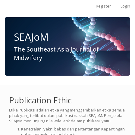
Quick
Register
Login
jump
to
page
content
Main
SEAJoM
Navigation
Main
Content
The Southeast Asia Journal of
Sidebar
Midwifery
Publication Ethic
Etika Publikasi adalah etika yang menggambarkan etika semua
pihak yang terlibat dalam publikasi naskah SEAJoM. Pengelola
SEAJoM menjunjung nilai-nilai etik dalam publikasi, yaitu
Kenetralan, yakni bebas dari pertentangan Kepentingan
dalam pengelolaan publikasi;